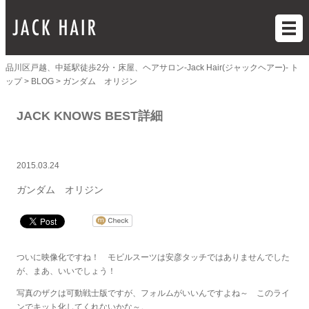
品川区戸越、中延駅徒歩2分・床屋、ヘアサロン-Jack Hair(ジャックヘアー)- ト
ップ >
BLOG >
ガンダム オリジン
JACK KNOWS BEST詳細
2015.03.24
ガンダム オリジン
ついに映像化ですね！ モビルスーツは安彦タッチではありませんでした
が、まあ、いいでしょう！
写真のザクは可動戦士版ですが、フォルムがいいんですよね～ このライ
ンでキット化してくれないかな～。