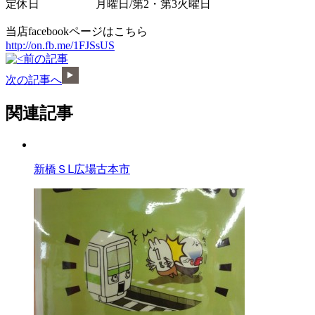
定休日 月曜日/第2・第3火曜日
当店facebookページはこちら
http://on.fb.me/1FJSsUS
前の記事
次の記事へ
関連記事
新橋ＳⅬ広場古本市