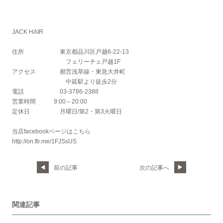
JACK HAIR
住所 東京都品川区戸越6-22-13
フェリーチェ戸越1F
アクセス 都営浅草線・東急大井町
中延駅より徒歩2分
電話 03-3786-2388
営業時間 9:00～20:00
定休日 月曜日/第2・第3火曜日
当店facebookページはこちら
http://on.fb.me/1FJSsUS
前の記事
次の記事へ
関連記事