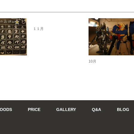
１１月
10月
OODS
PRICE
GALLERY
Q&A
BLOG