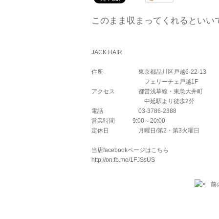
このまま収まってくれるといい
JACK HAIR
住所 東京都品川区戸越6-22-13
フェリーチェ戸越1F
アクセス 都営浅草線・東急大井町
中延駅より徒歩2分
電話 03-3786-2388
営業時間 9:00～20:00
定休日 月曜日/第2・第3火曜日
当店facebookページはこちら
http://on.fb.me/1FJSsUS
前